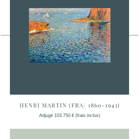
HENRI MARTIN (FRA/
1860-1943)
Lot n°27, estimé 40 000 €/60 000 €
CALANQUES AUX ENVIRONS DE
MARSEILLE
Huile sur panneau
Signé ‘Henri Martin’ (en bas à droite)
HENRI MARTIN (FRA/ 1860-1943)
36.8 x 55.1 cm.
Adjugé 103 750 € (frais inclus)
Peint vers 1920
M
PROVENANCE :