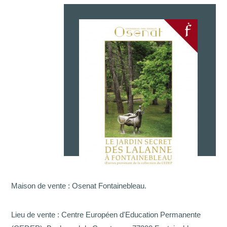
Lot n°1, estimé 600 000 €/800 000 €
L'ENLÈVEMENT D’EUROPE
bronze à patine brune
signé des initiales et du cachet d’atelier, et numéroté
‘1/1 CL LALANNE’ (sur le sabot avant droit)
Hauteur: 200 cm. / Largeur: 85 cm. / Profondeur:
202 cm.
Conçu en 1990 pour le parc du Centre Européen
d’Education Permanente.
PROVENANCE :
– Centre Européen d’Education Permanente –
Maison de vente : Osenat Fontainebleau.
CEDEP, Fontainebleau (Commande auprès de
l’artiste par l’intermédiaire du Centre d’art plastique
Lieu de vente : Centre Européen d'Education Permanente
contemporain Artcurial, et livré le 19 juin 1991 (selon