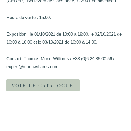
(CEDEP), Boulevard de Constance, 77300 Fontainebleau.
van Dissel & Simmons, p. 35; Facture d’achat no.
911576 du 13 juillet 1991).
Heure de vente : 15:00.
BIBLIOGRAPHIE :
Exposition : le 01/10/2021 de 10:00 à 18:00, le 02/10/2021 de
– R. Rosenblum, Les Lalanne, Skira, Genève, 1991,
10:00 à 18:00 et le 03/10/2021 de 10:00 à 14:00.
p. 78 (version en plâtre illustrée).
– D. Marchesseau, Les Lalanne, Flammarion, Paris,
1998, p. 48 (un autre exemplaire en bronze illustré).
Contact: Thomas Morin-Williams / +33 (0)6 24 85 00 56 /
– D. Abadie, Lalanne(s), Flammarion, Paris, 2008, p.
expert@morinwilliams.com
334 (détail d’un autre exemplaire en bronze illustré).
– P. Kasmin, Claude & François-Xavier Lalanne: Art-
VOIR LE CATALOGUE
Work-Life, Skira, New York, 2012, n. p. (le modèle
de la résidence F.-X. et C. Lalanne, illustré).
– H. van Dissel & S. Simmons, CEDEP – 40 Years
of Adding Value, Cambridge Book Group,
Cambridge, 2012, p. 35 (oeuvre citée) et pp. 36, 88
(le présent exemplaire illustré).