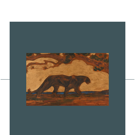
HENRI DELUERMOZ
(1876-1943)
Lot n°10, estimé 800 €/1 200 €